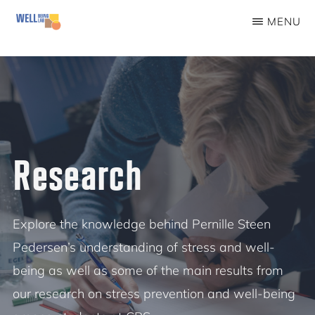
Skip
MENU
to
WELLBEINGLAB
Stress
main
prevention
content
and
well-
being
Research
for
students
Explore the knowledge behind Pernille Steen
Pedersen’s understanding of stress and well-
being as well as some of the main results from
our research on stress prevention and well-being