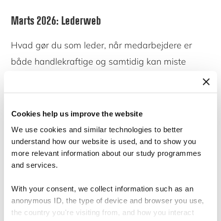
Marts 2026: Lederweb
Hvad gør du som leder, når medarbejdere er
både handlekraftige og samtidig kan miste
overblikket? Tre konkrete greb til at tage den
nysgerrige samtale om kaos, struktur og
intensitet – og lede medarbejdere med ADHD
Cookies help us improve the website
uden at putte dem i kasser.
We use cookies and similar technologies to better
understand how our website is used, and to show you
more relevant information about our study programmes
READ MORE
and services.
With your consent, we collect information such as an
anonymous ID, the type of device and browser you use,
the country you're visiting from, and how you interact